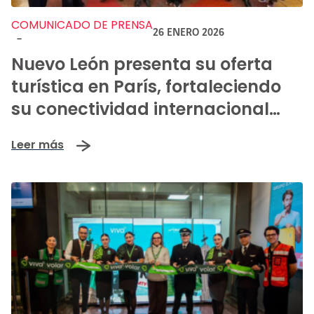
COMUNICADO DE PRENSA
26 ENERO 2026
-
Nuevo León presenta su oferta
turística en París, fortaleciendo
su conectividad internacional
con el nuevo vuelo directo
Leer más
Monterrey-Paris