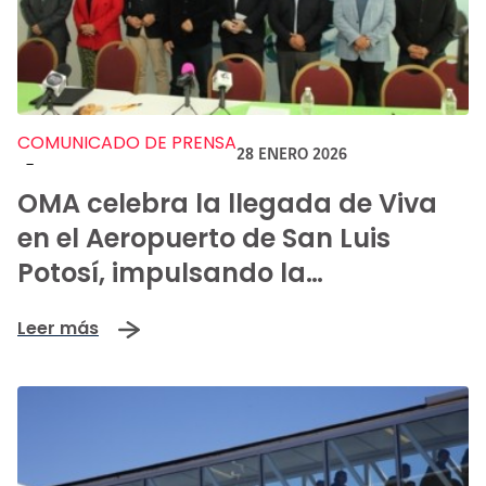
COMUNICADO DE PRENSA
28 ENERO 2026
-
OMA celebra la llegada de Viva
en el Aeropuerto de San Luis
Potosí, impulsando la
conectividad y prosperidad
Leer más
regional con el lanzamiento de
nuevas rutas