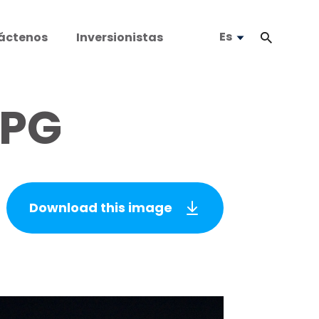
Es
áctenos
Inversionistas
JPG
Download this image