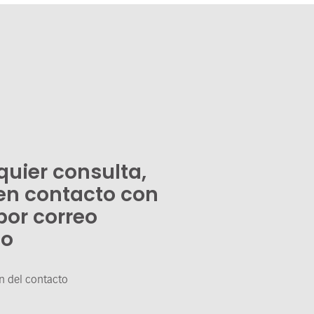
quier consulta,
en contacto con
por correo
co
n del contacto