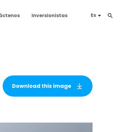
Es
áctenos
Inversionistas
Download this image