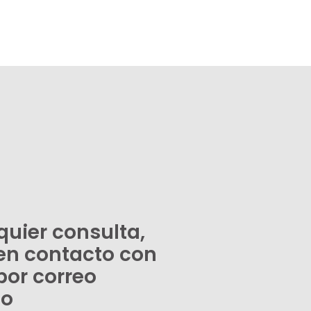
quier consulta,
en contacto con
por correo
co