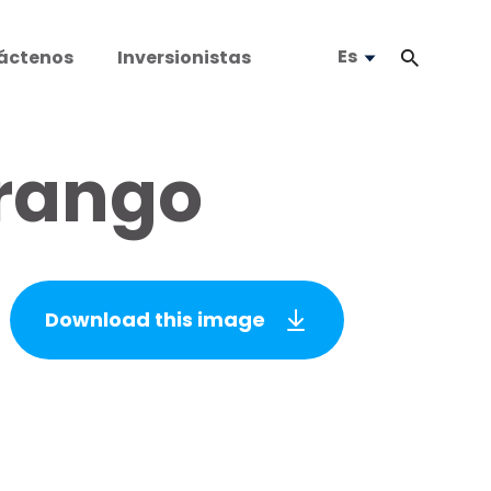
Es
áctenos
Inversionistas
urango
Download this image