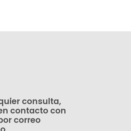
quier consulta,
en contacto con
por correo
co