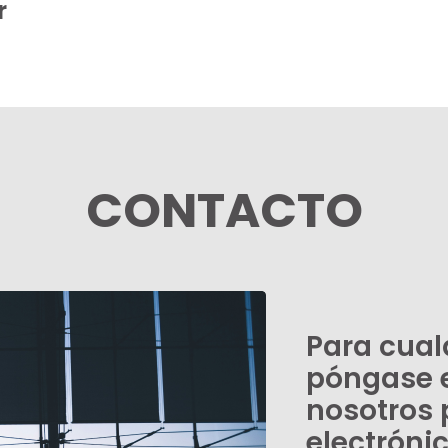
r
CONTACTO
Para cual
póngase 
nosotros 
electróni