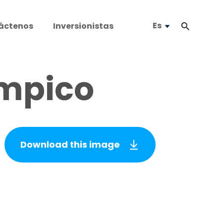
Es
áctenos
Inversionistas
ampico
Download this image