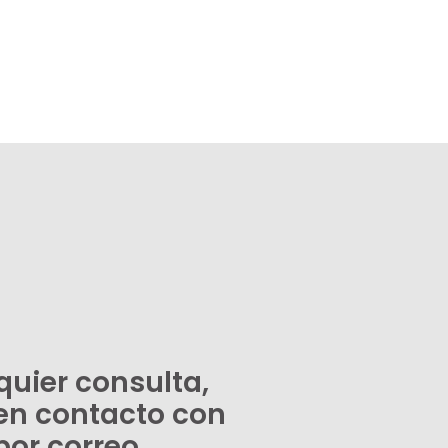
quier consulta,
en contacto con
por correo