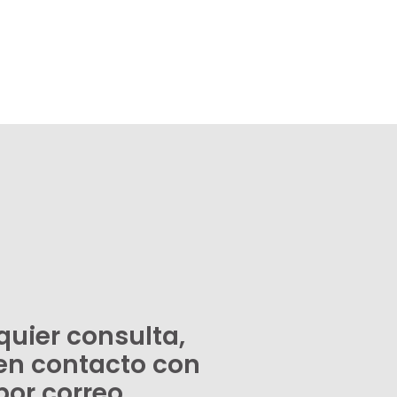
quier consulta,
en contacto con
por correo