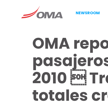
NEWSROOM
OMA repor
pasajeros
2010  Tr
totales c