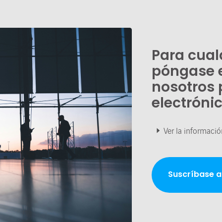
Para cual
póngase 
nosotros 
electróni
Ver la informació
Suscríbase a