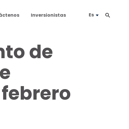
Es
áctenos
Inversionistas
to de
de
 febrero