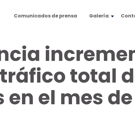
Comunicados de prensa
Galería
Cont
cia incremen
tráfico total 
 en el mes de