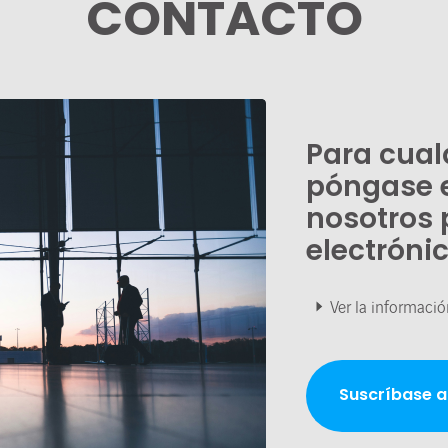
CONTACTO
Para cual
póngase 
nosotros 
electróni
Ver la informació
Suscríbase a