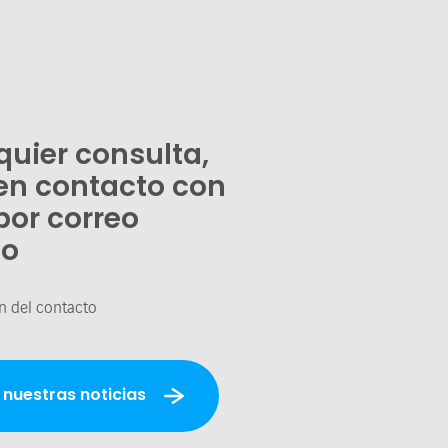
quier consulta,
en contacto con
por correo
co
n del contacto
 nuestras noticias