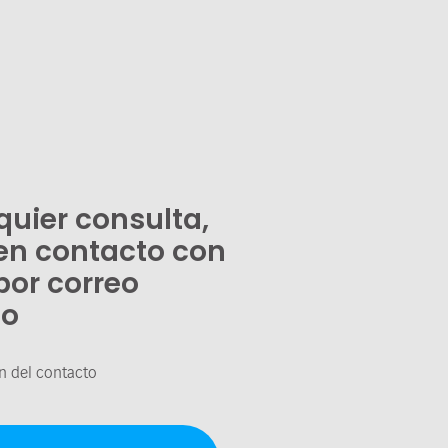
quier consulta,
en contacto con
por correo
co
n del contacto