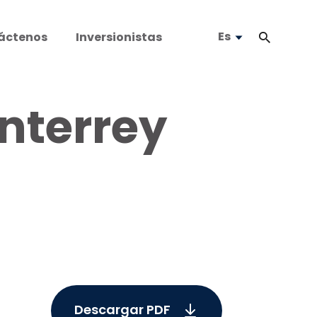
Es
áctenos
Inversionistas
nterrey
Descargar PDF