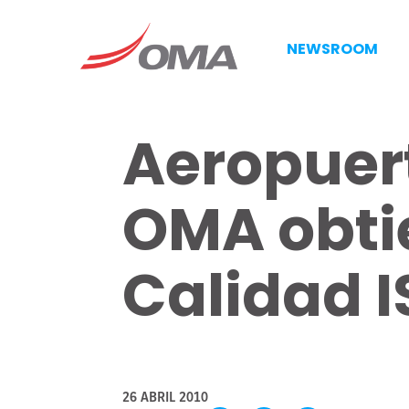
NEWSROOM
Aeropuert
OMA obtie
Calidad I
26 ABRIL 2010