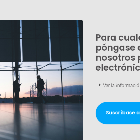
Para cual
póngase 
nosotros 
electróni
Ver la informació
Suscríbase a